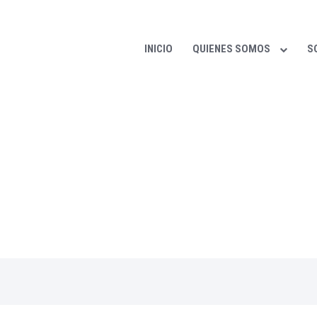
INICIO
QUIENES SOMOS
S
us asociados distintas y variadas alternativas a niv
ional de tipo privado y público, acerca de informació
esoramiento, apoyo, vinculaciones, participación, e