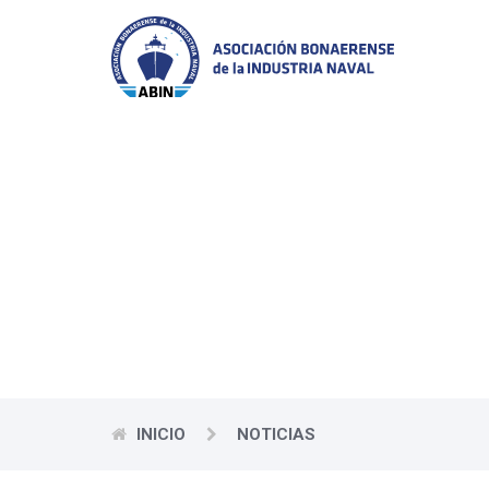
La ABIN ofrece a s
regional e internac
as
INICIO
NOTICIAS